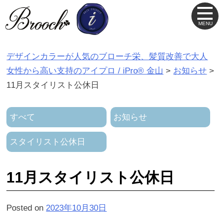
S
k
i
p
デザインカラーが人気のブローチ栄、髪質改善で大人
t
女性から高い支持のアイプロ / iPro® 金山
>
お知らせ
>
o
11月スタイリスト公休日
c
o
すべて
お知らせ
n
t
スタイリスト公休日
e
n
11月スタイリスト公休日
t
Posted on
2023年10月30日