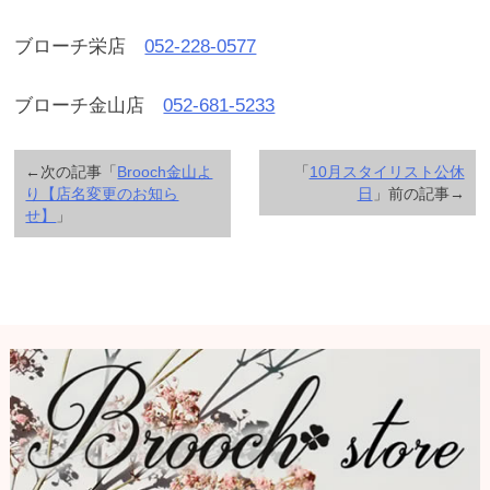
ブローチ栄店
052-228-0577
ブローチ金山店
052-681-5233
←次の記事「
Brooch金山よ
「
10月スタイリスト公休
り【店名変更のお知ら
日
」前の記事→
せ】
」