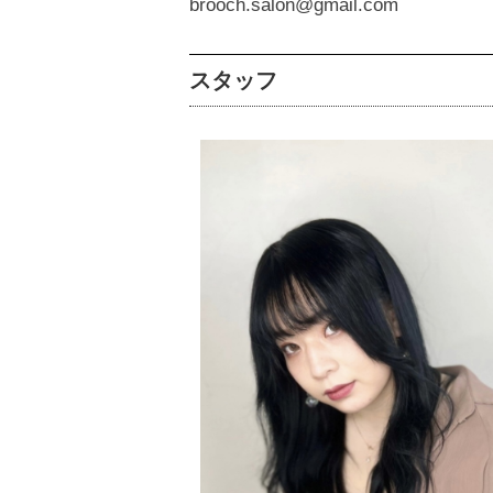
brooch.salon@gmail.com
スタッフ