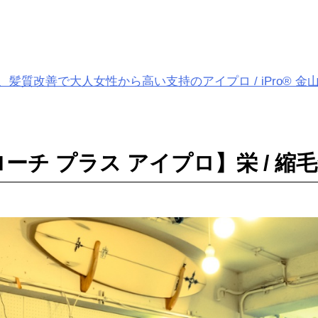
質改善で大人女性から高い支持のアイプロ / iPro® 金
ブローチ プラス アイプロ】栄 / 縮毛