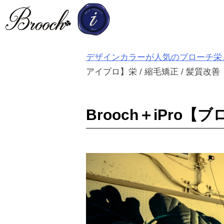
S
k
i
p
デザインカラーが人気のブローチ栄、髪
t
アイプロ】栄 / 縮毛矯正 / 髪質改善
o
c
o
Brooch＋iPro【
n
t
e
n
t