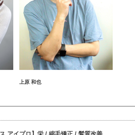
上原 和也
ラス アイプロ】栄 / 縮毛矯正 / 髪質改善