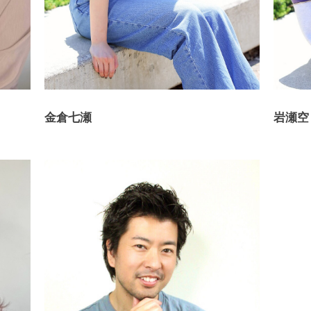
金倉七瀬
岩瀬空