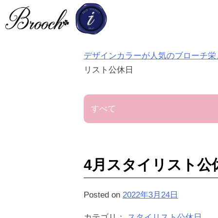
S
k
i
p
デザインカラーが人気のブローチ栄、髪
t
リスト公休日
o
c
o
すべて
n
t
e
4月スタイリスト公
n
t
Posted on
2022年3月24日
カテゴリ：
スタイリスト公休日