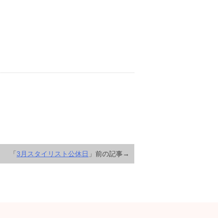
「
3月スタイリスト公休日
」前の記事→